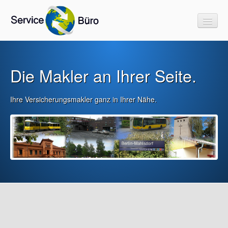
Die Makler an Ihrer Seite.
Start
rechnen & vergleichen
Ihre Versicherungsmakler ganz in Ihrer Nähe.
Link`s & Downloads
Informatives
Beiträge/Rechengrößen Sozialversicherung 2025
FAQ`s Berufsunfähigkeit
FAQ`s Pflegeversicherung
FAQ`s Haftpflicht
Versicherungen als Einkommenssteuerentlastung