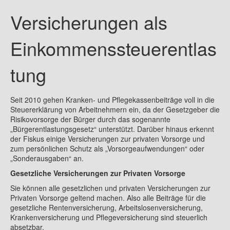
Versicherungen als
Krankenversicherung - Pflicht oder Freiwillig?
Existenzgründung
Einkommenssteuerentlas
Brutto - Netto Rechner
tung
Riester- Förderung berechnen
Vorsorge und Arbeitskraftsicherung
Seit 2010 gehen Kranken- und Pflegekassenbeiträge voll in die
Steuererklärung von Arbeitnehmern ein, da der Gesetzgeber die
Basisrente (Rüruprente)
Risikovorsorge der Bürger durch das sogenannte
„Bürgerentlastungsgesetz“ unterstützt. Darüber hinaus erkennt
Rente - wieviel Netto bleibt...
der Fiskus einige Versicherungen zur privaten Vorsorge und
zum persönlichen Schutz als „Vorsorgeaufwendungen“ oder
Impressum
„Sonderausgaben“ an.
Gesetzliche Versicherungen zur Privaten Vorsorge
Kontakt
Sie können alle gesetzlichen und privaten Versicherungen zur
Partnerprogramme
Privaten Vorsorge geltend machen. Also alle Beiträge für die
gesetzliche Rentenversicherung, Arbeitslosenversicherung,
Krankenversicherung und Pflegeversicherung sind steuerlich
absetzbar.