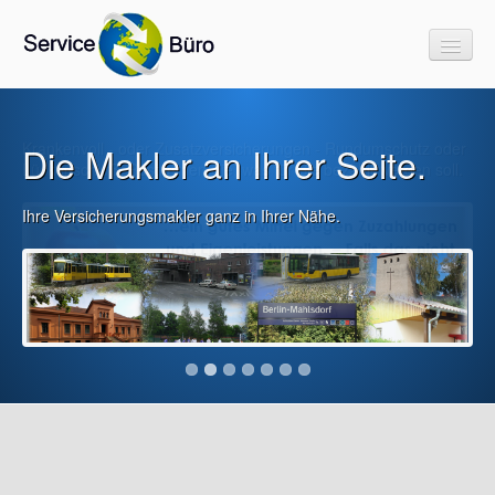
Krankenvoll - oder Zusatzversicherungen - Rundumschutz oder
Die Makler an Ihrer Seite.
Start
Lückenschluß. Bestimmen Sie, was für Sie bezahlt werden soll.
rechnen & vergleichen
Ihre Versicherungsmakler ganz in Ihrer Nähe.
Link`s & Downloads
Informatives
Impressum
Kontakt
Partnerprogramme