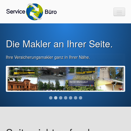
Krankenvoll - oder Zusatzversicherungen - Rundumschutz oder
Die Makler an Ihrer Seite.
Start
Lückenschluß. Bestimmen Sie, was für Sie bezahlt werden soll.
rechnen & vergleichen
Ihre Versicherungsmakler ganz in Ihrer Nähe.
Link`s & Downloads
Informatives
Impressum
Kontakt
Partnerprogramme