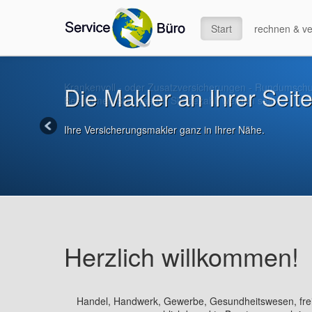
Start
rechnen & ve
Krankenvoll - oder Zusatzversicherungen - Rundumschu
Die Makler an Ihrer Seite
Bestimmen Sie, was für Sie bezahlt werden soll.
Ihre Versicherungsmakler ganz in Ihrer Nähe.
Herzlich willkommen!
Handel, Handwerk, Gewerbe, Gesundheitswesen, frei